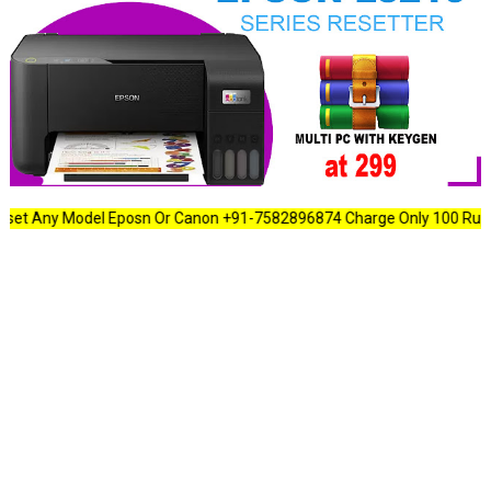
 Model Eposn Or Canon +91-7582896874 Charge Only 100 Rupees