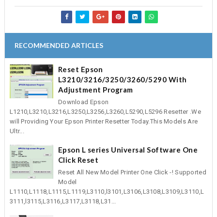
RECOMMENDED ARTICLES
Reset Epson
L3210/3216/3250/3260/5290 With
Adjustment Program
Download Epson
L1210,L3210,L3216,L3250,L3256,L3260,L5290,L5296 Resetter .We
will Providing Your Epson Printer Resetter Today.This Models Are
Ultr...
Epson L series Universal Software One
Click Reset
Reset All New Model Printer One Click -! Supported
Model
L1110,L1118,L1115,L1119,L3110,l3101,L3106,L3108,L3109,L3110,L
3111,l3115,L3116,L3117,L3118,L31...