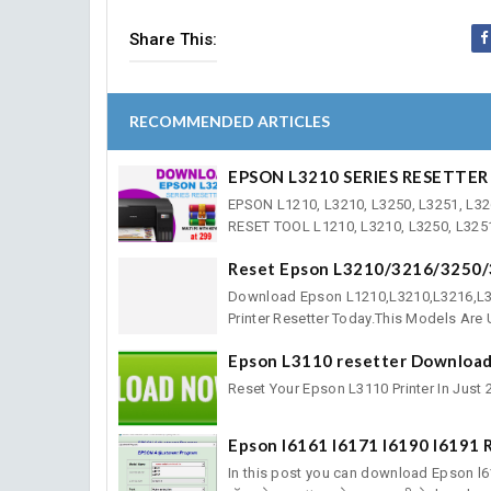
Share This:
RECOMMENDED ARTICLES
EPSON L3210 SERIES RESETT
EPSON L1210, L3210, L3250, L3251,
RESET TOOL L1210, L3210, L3250, L3251,
Reset Epson L3210/3216/3250/
Download Epson L1210,L3210,L3216,L32
Printer Resetter Today.This Models Are Ul
Epson L3110 resetter Downloa
Reset Your Epson L3110 Printer 
Epson l6161 l6171 l6190 l6191
In this post you can download Epson l6