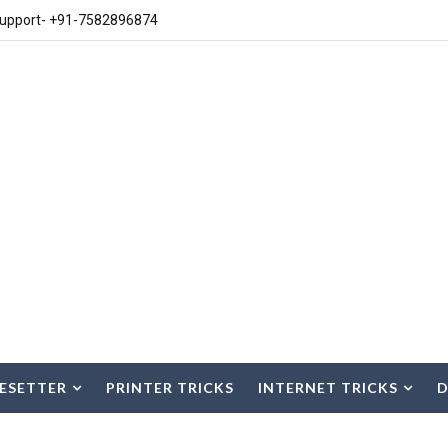
upport- +91-7582896874
ESETTER
PRINTER TRICKS
INTERNET TRICKS