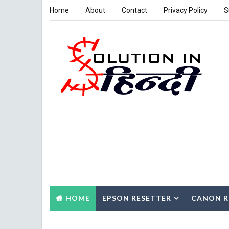
Home
About
Contact
Privacy Policy
S
HOME
EPSON RESETTER
CANON R
CONTACT US