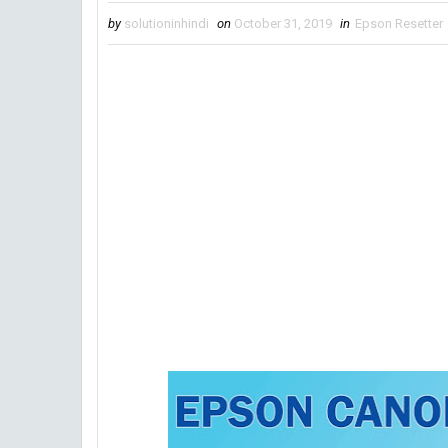
by
solutioninhindi
on
October 31, 2019
in
Epson Resetter