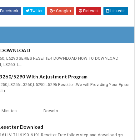
Facebook
Twitter
Google+
Pinterest
Linkedin
ER DOWNLOAD
 L3260, L5290 SERIES RESETTER DOWNLOAD HOW TO DOWNLOAD
 L3260, L...
3260/5290 With Adjustment Program
50,L3256,L3260,L5290,L5296 Resetter .We will Providing Your Epson
tr...
d
In Just 2 Minutes Downlo...
 Resetter Download
161 l6171 l6190 l6191 Resetter Free follow step and download इस