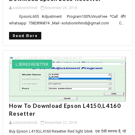
solutioninhindi
November 25, 2018
EpsonL605 Adjustment Program100%VirusFree *Call और
whatsapp 7582896874 ,Mail -solutioninhindi@gmail.com C...
Read More
L SERIES RESETTER
How To Download Epson L4150,L4160
Resetter
solutioninhindi
November 22, 2018
Buy Epson L4150,L4160 Resetter Red light blink एक ऐसी समस्या है, जो