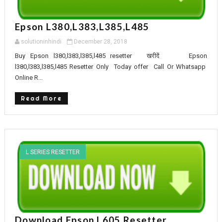
Epson L380,L383,L385,L485
solutioninhindi
December 28, 2018
Buy Epson l380,l383,l385,l485 resetter खरीदें Epson
l380,l383,l385,l485 Resetter Only Today offer Call Or Whatsapp
Online R...
Read More
L SERIES RESETTER
Download Epson L605 Resetter