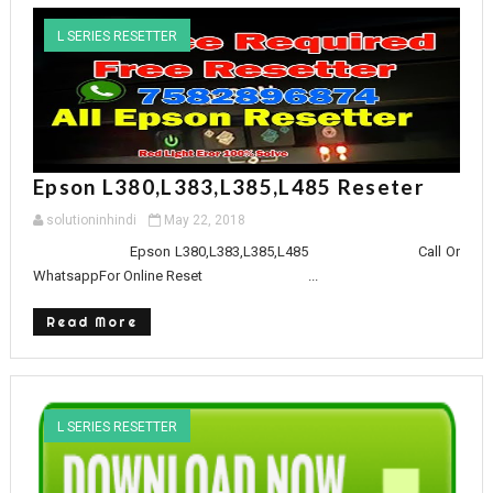
L SERIES RESETTER
Epson L380,l383,l385,l485 Reseter
solutioninhindi
May 22, 2018
Epson L380,L383,L385,L485 Call Or
WhatsappFor Online Reset ...
Read More
L SERIES RESETTER