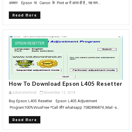
अक्सर Epson या Canon के Print er में आता ही है , यह सम...
Read More
EPSON RESETTER
How To Download Epson L405 Resetter
solutioninhindi
November 12, 2018
Buy Epson L405 Resetter Epson L405 Adjustment
Program100%VirusFree *Call और whatsapp 7582896874 ,Mail -s...
Read More