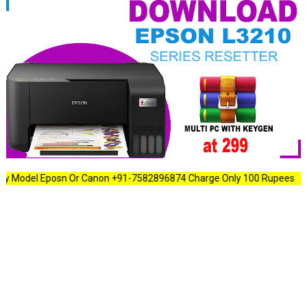
 Eposn Or Canon +91-7582896874 Charge Only 100 Rupees